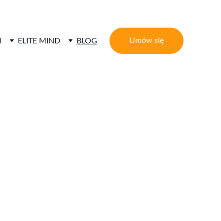
Umów się
M
ELITE MIND
BLOG